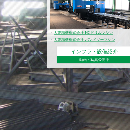
・
大東精機株式会社 NCドリルマシン
・
大東精機株式会社 バンドソーマシン
インフラ・設備紹介
動画・写真公開中