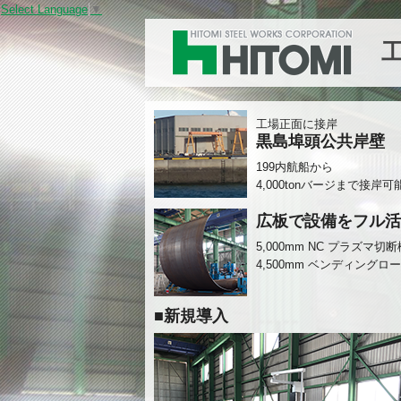
Select Language
▼
工場正面に接岸
黒島埠頭公共岸壁
199内航船から
4,000tonバージまで接岸可
広板で設備をフル活
5,000mm NC プラズマ切断
4,500mm ベンディングロ
■新規導入