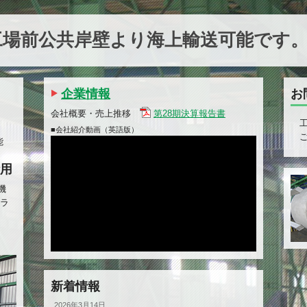
工場前公共岸壁より海上輸送可能です
企業情報
お
会社概要・売上推移
第28期決算報告書
■会社紹介動画（英語版）
能
用
機
ーラ
新着情報
2026年3月14日