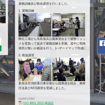
避難訓練及び救命講習を行いました。
1. 避難訓練
弊社工場から黒島海浜公園展望台まで避難リュッ
クを背負って徒歩で避難訓練を実施。道中に危険
個所が無いか確認を行う。(ハザードマップ作成)
2. 救急講習
新居浜市消防署川東分署から指導員を招き、胸骨
圧迫及びAED講習を受講しました。
2026年1月8日
ISO 9001:2015 再認証